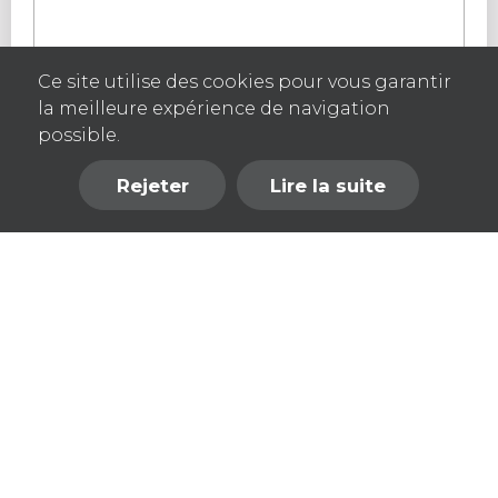
Ce site utilise des cookies pour vous garantir
la meilleure expérience de navigation
possible.
Rejeter
Lire la suite
Retour en haut de page
Copyright © Société TRADER – Tous droits réservés
Confidentialité
Politique cookies