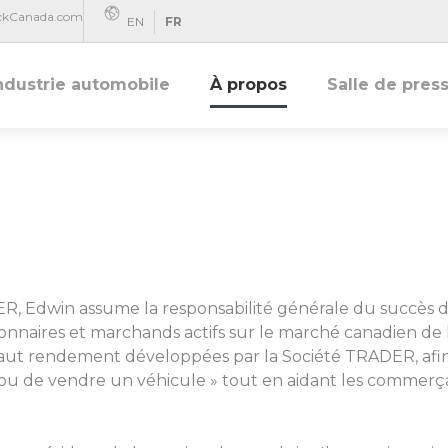
ackCanada.com
FR
EN
ndustrie automobile
À propos
Salle de pres
RADER, Edwin assume la responsabilité générale du succ
onnaires et marchands actifs sur le marché canadien de 
à haut rendement développées par la Société TRADER, af
ou de vendre un véhicule » tout en aidant les commerça