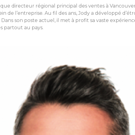
 que directeur régional principal des ventes à Vancouver 
ein de l’entreprise. Au fil des ans, Jody a développé d’é
le. Dans son poste actuel, il met à profit sa vaste expé
s partout au pays.